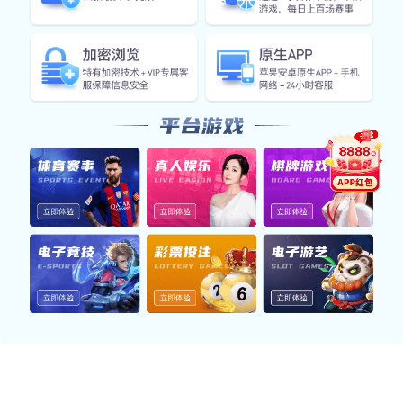
智能引擎实时数据快照
利用千亿体育构建的智能分析系统，实时捕捉各项运行数
据，提升平台的响应效率与数据稳定性。
响应速度
0.18s
平均页面加载
AI推荐准确率
92.6%