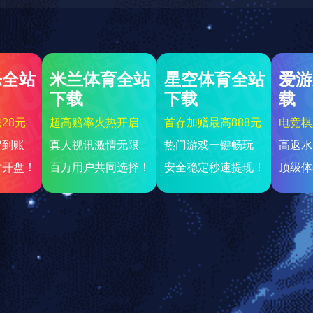
限于界面结构、数据接口、文字、图像、音频、源代码等）均归本平
形式使用。
止或终止对用户的全部或部分服务，且无需提前通知：
规
风险
中国)平台运营策略的调整
参考之用，所有信息按“现状”提供。因使用服务导致的直接或间接损
的权利。修改内容将在平台公示并即时生效，用户继续使用服务即代