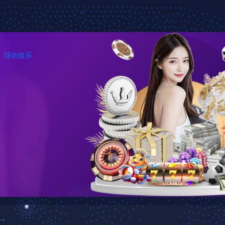
用户使用协议
“本平台”或“本服务”）之前，请您仔细阅读并充分理解本《用户使用
本平台，即视为您已阅读、理解并同意受本协议全部条款的约束。
合法、有效的信息，并保证资料的真实性和时效性。