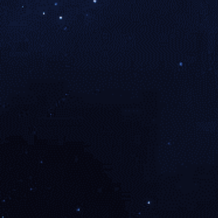
发布于 2025年10月
多终端数据同步机制上线，收藏和偏好设置自动
保存。
赛事推荐系统引入行为学习逻辑，提升个性化体
验。
新增教学视频专栏，覆盖常见赛事操作指引。
优化后台安全策略，提升账户行为识别准确度。
千亿体育
千亿体育官方网站【KY1.AC】官网认
天
证:手机版、app下载、登录入口、官
su
方网站、网页版、平台、网址、地