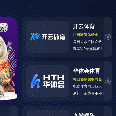
App
公司
体育
注册入口
简介
快讯
协议》（以下简称“本协议”）。